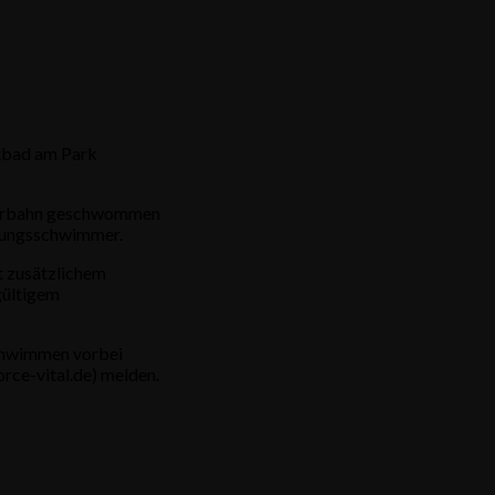
tbad am Park
eterbahn geschwommen
ttungsschwimmer.
t zusätzlichem
gültigem
schwimmen vorbei
rce-vital.de) melden.