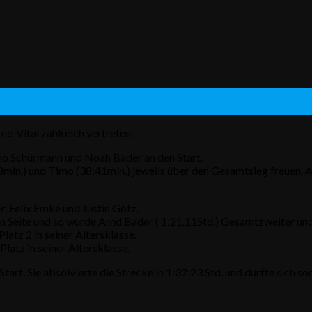
Vital zahlreich vertreten.
mo Schürmann und Noah Bader an den Start.
42:58min.) und Timo (38:41min.) jeweils über den Gesamtsieg freue
, Felix Emke und Justin Götz.
en Seite und so wurde Arnd Bader ( 1:21.11Std.) Gesamtzweiter und 
latz 2 in seiner Altersklasse.
 Platz in seiner Altersklasse.
t. Sie absolvierte die Strecke in 1:37:23 Std. und durfte sich som