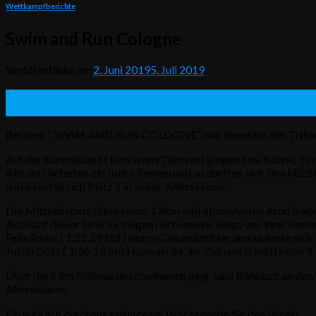
Wettkampfberichte
Swim and Run Cologne
Veröffentlicht am
2. Juni 2019
5. Juli 2019
02
Juni
Bei dem “ SWIM AND RUN COLOGNE“ war ebenfalls der Triforce-
Auf der Kurzdistanz (1km swim/7km run) gingen Sina Böhne, Ti
Alle drei lieferten ein tolles Rennen und so durften sich Sina (
und sicherte sich Platz 1 in seiner Altersklasse.
Die Mitteldistanz (2km swim/13Km run) absolvierten Arnd Bader
Auch auf dieser Strecke zeigten sich unsere Jungs von ihrer best
Felix Emke ( 1:22.29 Std.) wurde Gesamtdritter und sicherte sich P
Justin Götz ( 1:36:13 Std.) kam als 24. ins Ziel und schaffte den 9.
Über die 6 km Freiwasserschwimmen ging Jana Böhnisch an den Star
Altersklasse.
Ein wirklich durchaus gelungenes Wochenende für den Verein.