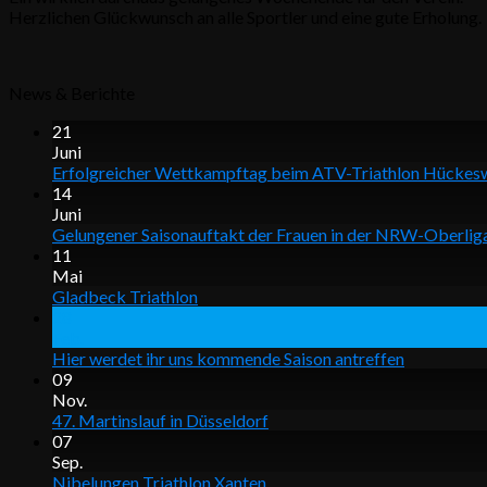
Herzlichen Glückwunsch an alle Sportler und eine gute Erholung.
News & Berichte
21
Juni
Erfolgreicher Wettkampftag beim ATV-Triathlon Hücke
14
Juni
Gelungener Saisonauftakt der Frauen in der NRW-Oberlig
11
Mai
Gladbeck Triathlon
28
Feb.
Hier werdet ihr uns kommende Saison antreffen
09
Nov.
47. Martinslauf in Düsseldorf
07
Sep.
Nibelungen Triathlon Xanten