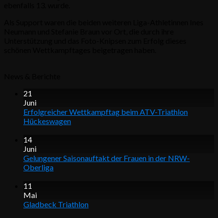
ebenfalls 13. wurde.
Als Support waren die beiden weiteren Liga-Athletinnen Ines
Neumann und Stefanie Braun vor Ort, die durch ihre
Unterstützung und das Foto-Knipsen zum Erfolg dieses
schönen Wettkampftages beigetragen haben.
News & Berichte
21
Juni
Erfolgreicher Wettkampftag beim ATV-Triathlon
Hückeswagen
14
Juni
Gelungener Saisonauftakt der Frauen in der NRW-
Oberliga
11
Mai
Gladbeck Triathlon