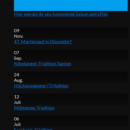
28
Feb.
Hier werdet ihr uns kommende Saison antreffen
09
Nov.
47. Martinslauf in Düsseldorf
07
Sep.
Nibelungen Triathlon Xanten
24
Aug.
Hückeswagener (Tri)athlon
12
Juli
Möhnesee-Triathlon
06
Juli
Saerbeck-Triathlon