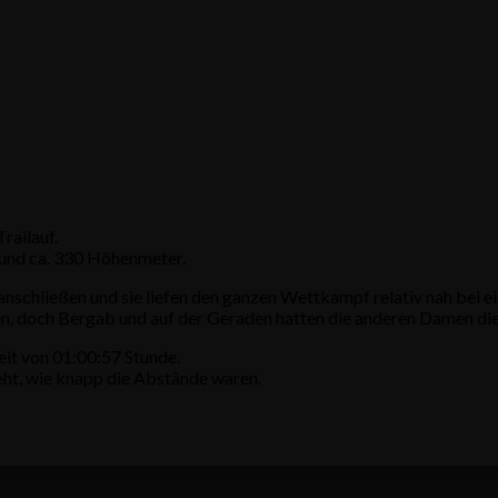
railauf.
 und ca. 330 Höhenmeter.
anschließen und sie liefen den ganzen Wettkampf relativ nah bei ei
en, doch Bergab und auf der Geraden hatten die anderen Damen die
Zeit von 01:00:57 Stunde.
ieht, wie knapp die Abstände waren.