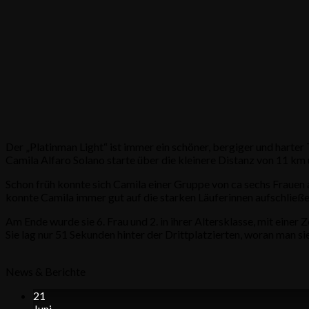
Der „Platinman Light“ ist immer ein schöner, bergiger und harter T
Camila Alfaro Solano starte über die kleinere Distanz von 11 km
Schon früh konnte sich Camila einer Gruppe von ca sechs Frauen 
konnte Camila immer gut auf die starken Läuferinnen aufschließ
Am Ende wurde sie 6. Frau und 2. in ihrer Altersklasse, mit einer 
Sie lag nur 51 Sekunden hinter der Drittplatzierten, woran man s
News & Berichte
21
Juni