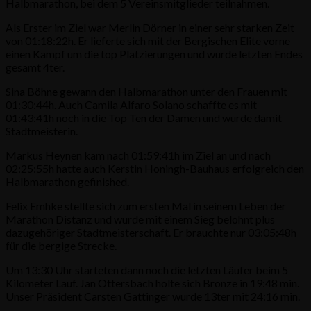
Halbmarathon, bei dem 5 Vereinsmitglieder teilnahmen.
Als Erster im Ziel war Merlin Dörner in einer sehr starken Zeit
von 01:18:22h. Er lieferte sich mit der Bergischen Elite vorne
einen Kampf um die top Platzierungen und wurde letzten Endes
gesamt 4ter.
Sina Böhne gewann den Halbmarathon unter den Frauen mit
01:30:44h. Auch Camila Alfaro Solano schaffte es mit
01:43:41h noch in die Top Ten der Damen und wurde damit
Stadtmeisterin.
Markus Heynen kam nach 01:59:41h im Ziel an und nach
02:25:55h hatte auch Kerstin Honingh-Bauhaus erfolgreich den
Halbmarathon gefinished.
Felix Emhke stellte sich zum ersten Mal in seinem Leben der
Marathon Distanz und wurde mit einem Sieg belohnt plus
dazugehöriger Stadtmeisterschaft. Er brauchte nur 03:05:48h
für die bergige Strecke.
Um 13:30 Uhr starteten dann noch die letzten Läufer beim 5
Kilometer Lauf. Jan Ottersbach holte sich Bronze in 19:48 min.
Unser Präsident Carsten Gattinger wurde 13ter mit 24:16 min.