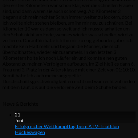
den ersten Kilometern war schon klar, wer die schnellen Frauen
sind, und dann waren sie auch schon weg. Ab Kilometer 3
begann sich mein rechter Schuh immer weiter zu lockern, doch
ich wollte nicht stehen bleiben, um ihn mir neu zu schnüren. Bei
Kilometer 10 war es dann so weit und ich musste anhalten um
den Schuh nicht am Ende, wenn es wieder was schneller, wird zu
verlieren. Daraufhin habe ich ihn mir zu eng gebunden, aber ich
machte kein Halt mehr und begann die Männer, die mich
überholt hatten, wieder einzusammeln. In den letzten 3
Kilometern holte ich noch Läufer ein und konnte einen guten
Abstand zu meinen Verfolgern aufbauen. Im Ziel hieß es dann 6.
Frau und 3. Platz in der Altersklasse mit einer Zeit von 01:10:10.
Somit habe ich auch meine angepeilte
Durchschnittsgeschwindigkeit erreicht und war recht zufrieden
mit dem Lauf, bis auf die verlorene Zeit beim Schuhe binden.
News & Berichte
21
Juni
Erfolgreicher Wettkampftag beim ATV-Triathlon
Hückeswagen