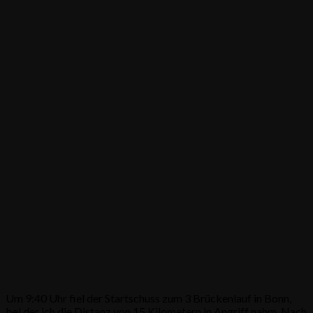
Um 9:40 Uhr fiel der Startschuss zum 3 Brückenlauf in Bonn,
bei der ich die Distanz von 15 Kilometern in Angriff nahm. Nach