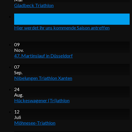
Gladbeck Triathlon
28
Feb.
Hier werdet ihr uns kommende Saison antreffen
09
Nov.
47. Martinslauf in Düsseldorf
07
Sep.
Nibelungen Triathlon Xanten
24
Aug.
Hückeswagener (Tri)athlon
12
Juli
Möhnesee-Triathlon