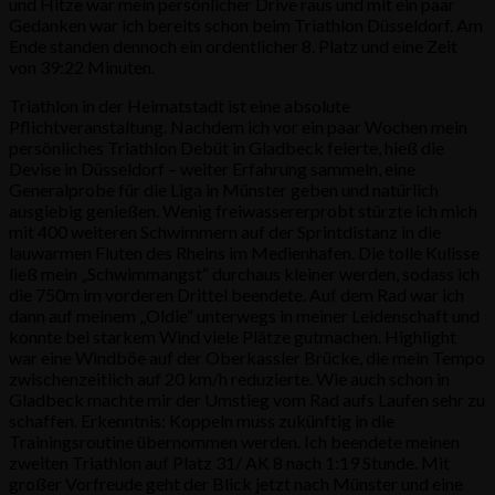
und Hitze war mein persönlicher Drive raus und mit ein paar
Gedanken war ich bereits schon beim Triathlon Düsseldorf. Am
Ende standen dennoch ein ordentlicher 8. Platz und eine Zeit
von 39:22 Minuten.
Triathlon in der Heimatstadt ist eine absolute
Pflichtveranstaltung. Nachdem ich vor ein paar Wochen mein
persönliches Triathlon Debüt in Gladbeck feierte, hieß die
Devise in Düsseldorf – weiter Erfahrung sammeln, eine
Generalprobe für die Liga in Münster geben und natürlich
ausgiebig genießen. Wenig freiwassererprobt stürzte ich mich
mit 400 weiteren Schwimmern auf der Sprintdistanz in die
lauwarmen Fluten des Rheins im Medienhafen. Die tolle Kulisse
ließ mein „Schwimmangst“ durchaus kleiner werden, sodass ich
die 750m im vorderen Drittel beendete. Auf dem Rad war ich
dann auf meinem „Oldie“ unterwegs in meiner Leidenschaft und
konnte bei starkem Wind viele Plätze gutmachen. Highlight
war eine Windböe auf der Oberkassler Brücke, die mein Tempo
zwischenzeitlich auf 20 km/h reduzierte. Wie auch schon in
Gladbeck machte mir der Umstieg vom Rad aufs Laufen sehr zu
schaffen. Erkenntnis: Koppeln muss zukünftig in die
Trainingsroutine übernommen werden. Ich beendete meinen
zweiten Triathlon auf Platz 31/ AK 8 nach 1:19 Stunde. Mit
großer Vorfreude geht der Blick jetzt nach Münster und eine