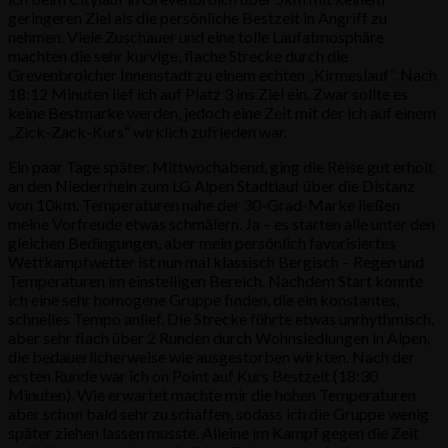
geringeren Ziel als die persönliche Bestzeit in Angriff zu
nehmen. Viele Zuschauer und eine tolle Laufatmosphäre
machten die sehr kurvige, flache Strecke durch die
Grevenbroicher Innenstadt zu einem echten „Kirmeslauf“. Nach
18:12 Minuten lief ich auf Platz 3 ins Ziel ein. Zwar sollte es
keine Bestmarke werden, jedoch eine Zeit mit der ich auf einem
„Zick-Zack-Kurs“ wirklich zufrieden war.
Ein paar Tage später, Mittwochabend, ging die Reise gut erholt
an den Niederrhein zum LG Alpen Stadtlauf über die Distanz
von 10km. Temperaturen nahe der 30-Grad-Marke ließen
meine Vorfreude etwas schmälern. Ja – es starten alle unter den
gleichen Bedingungen, aber mein persönlich favorisiertes
Wettkampfwetter ist nun mal klassisch Bergisch – Regen und
Temperaturen im einstelligen Bereich. Nachdem Start konnte
ich eine sehr homogene Gruppe finden, die ein konstantes,
schnelles Tempo anlief. Die Strecke führte etwas unrhythmisch,
aber sehr flach über 2 Runden durch Wohnsiedlungen in Alpen,
die bedauerlicherweise wie ausgestorben wirkten. Nach der
ersten Runde war ich on Point auf Kurs Bestzeit (18:30
Minuten). Wie erwartet machte mir die hohen Temperaturen
aber schon bald sehr zu schaffen, sodass ich die Gruppe wenig
später ziehen lassen musste. Alleine im Kampf gegen die Zeit