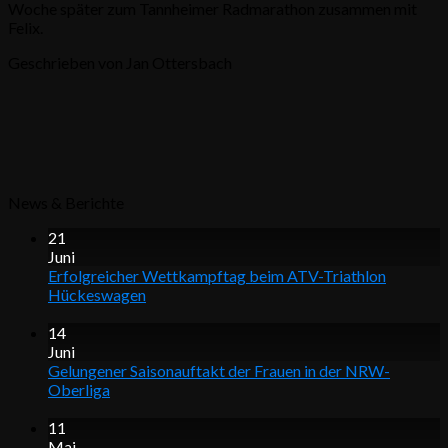
Woche später zum Tannheimer Radmarathon zusammen mit
Felix.
Geschrieben von Jan Ottersbach
News & Berichte
21
Juni
Erfolgreicher Wettkampftag beim ATV-Triathlon
Hückeswagen
14
Juni
Gelungener Saisonauftakt der Frauen in der NRW-
Oberliga
11
Mai