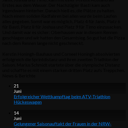
Erstes aus dem Wasser. Der Nachzügler Basti kam auch
irgendwann hinterher. Danach hieß es, die Plätze zu halten.
Nach einem soliden Radfahren bei allen wurde beim Laufen
alles gegeben. Somit war es möglich, Platz 4 für Janis, Platz 6
für Basti, Platz 8 für Joshua und Platz 9 für Timo einzusacken.
Und damit war es sicher: Oberhausen war in diesem Rennen
geschlagen und wir hatten den Gesamtsieg. So gut hat die Pizza
nach dem Rennen lange nicht geschmeckt.
Kerstin Honingh-Bauhaus und Corneel Honingh absolvierten
erfolgreich die Sprintdistanz und ihren zweiten Triathlon der
Saison. Marius Schmidt startete über die olympische Distanz
und schaffte es mit einem starken dritten Platz aufs Treppchen.
News & Berichte
21
Juni
Erfolgreicher Wettkampftag beim ATV-Triathlon
Hückeswagen
14
Juni
Gelungener Saisonauftakt der Frauen in der NRW-