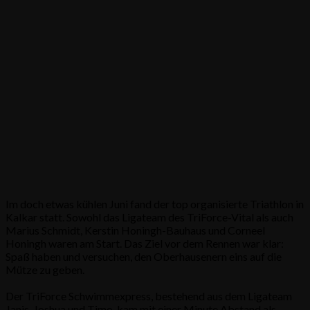
Im doch etwas kühlen Juni fand der top organisierte Triathlon in
Kalkar statt. Sowohl das Ligateam des TriForce-Vital als auch
Marius Schmidt, Kerstin Honingh-Bauhaus und Corneel
Honingh waren am Start. Das Ziel vor dem Rennen war klar:
Spaß haben und versuchen, den Oberhausenern eins auf die
Mütze zu geben.
Der TriForce Schwimmexpress, bestehend aus dem Ligateam
Janis, Joshua und Timo, kam mit einer Minute Abstand als