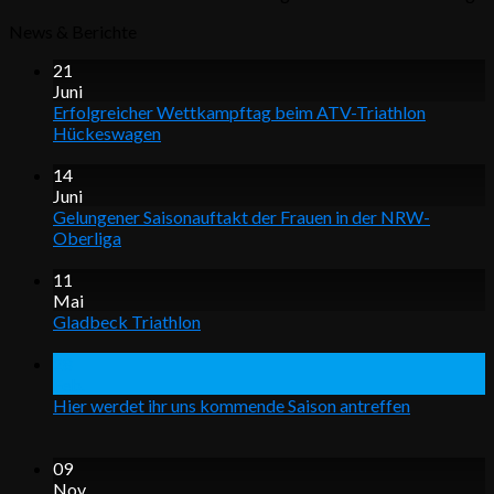
News & Berichte
21
Juni
Erfolgreicher Wettkampftag beim ATV-Triathlon
Hückeswagen
14
Juni
Gelungener Saisonauftakt der Frauen in der NRW-
Oberliga
11
Mai
Gladbeck Triathlon
28
Feb.
Hier werdet ihr uns kommende Saison antreffen
09
Nov.