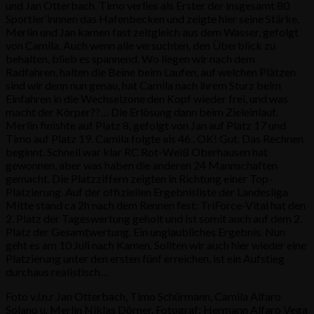
und Jan Otterbach. Timo verlies als Erster der insgesamt 80
Sportler’innnen das Hafenbecken und zeigte hier seine Stärke.
Merlin und Jan kamen fast zeitgleich aus dem Wasser, gefolgt
von Camila. Auch wenn alle versuchten, den Überblick zu
behalten, blieb es spannend. Wo liegen wir nach dem
Radfahren, halten die Beine beim Laufen, auf welchen Plätzen
sind wir denn nun genau, hat Camila nach ihrem Sturz beim
Einfahren in die Wechselzone den Kopf wieder frei, und was
macht der Körper??… Die Erlösung dann beim Zieleinlauf.
Merlin finishte auf Platz 8, gefolgt von Jan auf Platz 17 und
Timo auf Platz 19. Camila folgte als 46.. OK! Gut. Das Rechnen
beginnt. Schnell war klar RC Rot-Weiß Oberhausen hat
gewonnen, aber was haben die anderen 24 Mannschaften
gemacht. Die Platzziffern zeigten in Richtung einer Top-
Platzierung. Auf der offiziellen Ergebnisliste der Landesliga
Mitte stand ca 2h nach dem Rennen fest: TriForce-Vital hat den
2. Platz der Tageswertung geholt und ist somit auch auf dem 2.
Platz der Gesamtwertung. Ein unglaubliches Ergebnis. Nun
geht es am 10 Juli nach Kamen. Sollten wir auch hier wieder eine
Platzierung unter den ersten fünf erreichen, ist ein Aufstieg
durchaus realistisch…
Foto v.l.n.r Jan Otterbach, Timo Schürmann, Camila Alfaro
Solano u. Merlin Niklas Dörner. Fotograf: Hermann Alfaro Vega